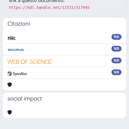
link a questo documento:
https://hdl.handle.net/11572/317945
Citazioni
ND
ND
ND
ND
social impact