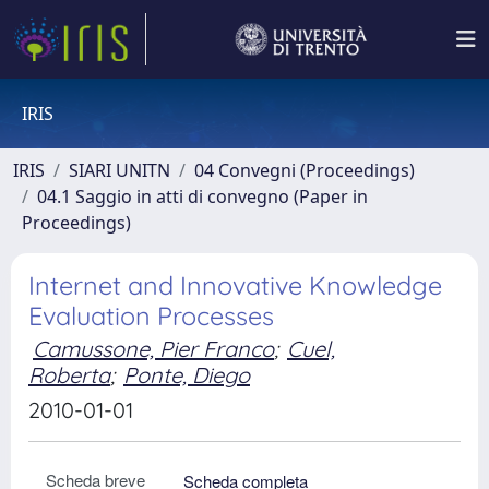
IRIS
IRIS
SIARI UNITN
04 Convegni (Proceedings)
04.1 Saggio in atti di convegno (Paper in
Proceedings)
Internet and Innovative Knowledge
Evaluation Processes
Camussone, Pier Franco
;
Cuel,
Roberta
;
Ponte, Diego
2010-01-01
Scheda breve
Scheda completa