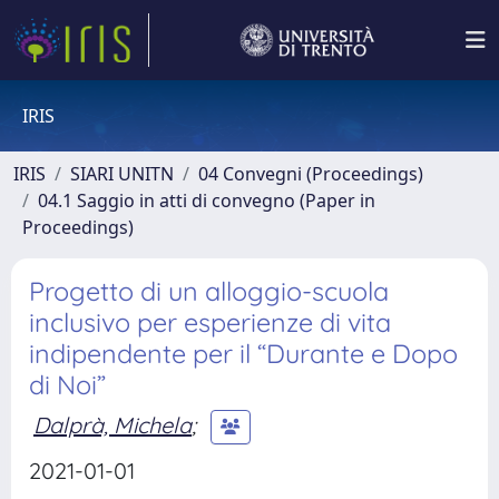
IRIS
IRIS
SIARI UNITN
04 Convegni (Proceedings)
04.1 Saggio in atti di convegno (Paper in
Proceedings)
Progetto di un alloggio-scuola
inclusivo per esperienze di vita
indipendente per il “Durante e Dopo
di Noi”
Dalprà, Michela
;
2021-01-01