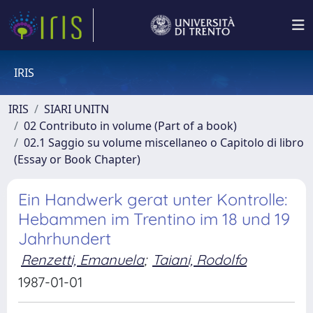
IRIS
IRIS
SIARI UNITN
02 Contributo in volume (Part of a book)
02.1 Saggio su volume miscellaneo o Capitolo di libro
(Essay or Book Chapter)
Ein Handwerk gerat unter Kontrolle:
Hebammen im Trentino im 18 und 19
Jahrhundert
Renzetti, Emanuela
;
Taiani, Rodolfo
1987-01-01