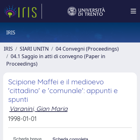
IRIS
IRIS
SIARI UNITN
04 Convegni (Proceedings)
04.1 Saggio in atti di convegno (Paper in
Proceedings)
Scipione Maffei e il medioevo
'cittadino' e 'comunale': appunti e
spunti
Varanini, Gian Maria
1998-01-01
Scheda breve
Scheda completa