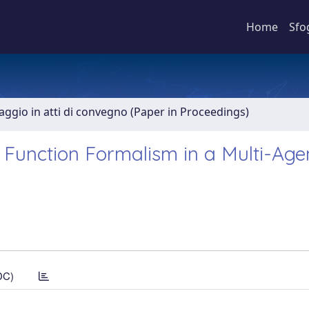
Home
Sfo
aggio in atti di convegno (Paper in Proceedings)
f Function Formalism in a Multi-Age
DC)