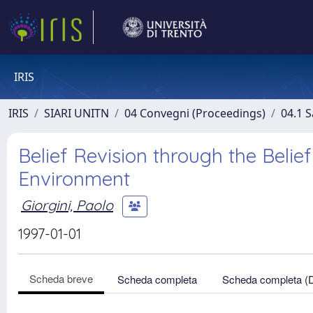
IRIS
IRIS
SIARI UNITN
04 Convegni (Proceedings)
04.1 S
Belief Revision through the Belie
Environment
Giorgini, Paolo
1997-01-01
Scheda breve
Scheda completa
Scheda completa (