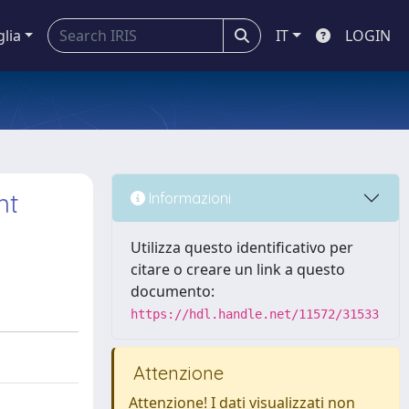
glia
IT
LOGIN
nt
Informazioni
Utilizza questo identificativo per
citare o creare un link a questo
documento:
https://hdl.handle.net/11572/31533
Attenzione
Attenzione! I dati visualizzati non