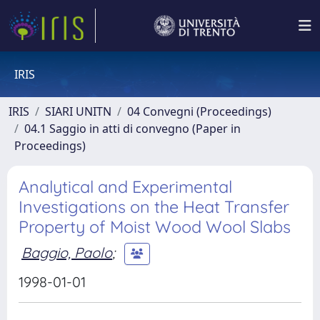
IRIS
IRIS
SIARI UNITN
04 Convegni (Proceedings)
04.1 Saggio in atti di convegno (Paper in
Proceedings)
Analytical and Experimental
Investigations on the Heat Transfer
Property of Moist Wood Wool Slabs
Baggio, Paolo
;
1998-01-01