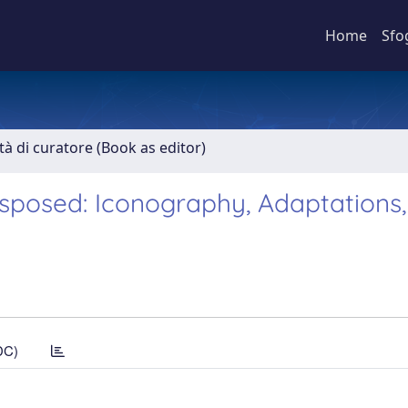
Home
Sfo
ità di curatore (Book as editor)
posed: Iconography, Adaptations,
DC)