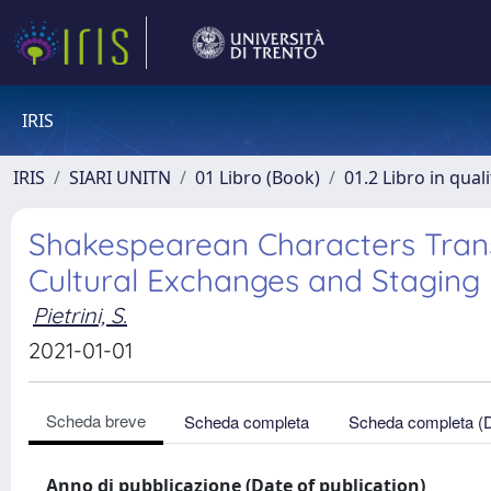
IRIS
IRIS
SIARI UNITN
01 Libro (Book)
01.2 Libro in qual
Shakespearean Characters Trans
Cultural Exchanges and Staging
Pietrini, S.
2021-01-01
Scheda breve
Scheda completa
Scheda completa (
Anno di pubblicazione (Date of publication)