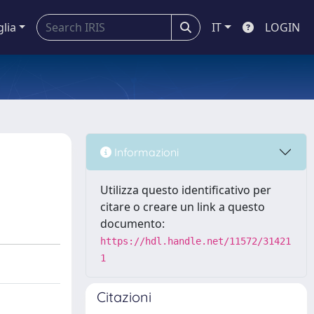
glia
IT
LOGIN
Informazioni
Utilizza questo identificativo per
citare o creare un link a questo
documento:
https://hdl.handle.net/11572/31421
1
Citazioni