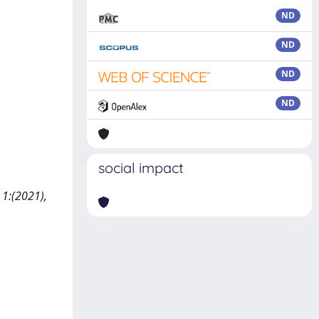
ND
ND
ND
ND
social impact
 1:(2021),