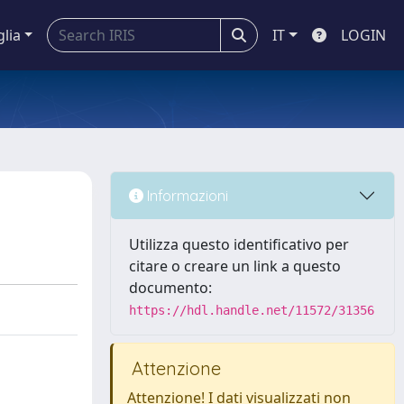
glia
IT
LOGIN
Informazioni
Utilizza questo identificativo per
citare o creare un link a questo
documento:
https://hdl.handle.net/11572/31356
Attenzione
Attenzione! I dati visualizzati non