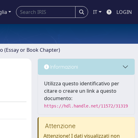
glia
IT
LOGIN
ro (Essay or Book Chapter)
Informazioni
Utilizza questo identificativo per
citare o creare un link a questo
documento:
https://hdl.handle.net/11572/31319
Attenzione
Attenzione! I dati visualizzati non