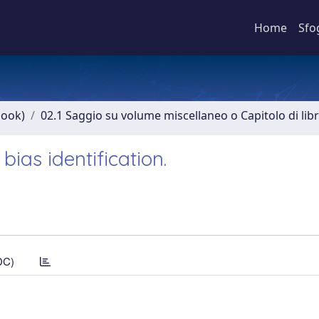
Home
Sfo
book)
02.1 Saggio su volume miscellaneo o Capitolo di lib
ias identification.
DC)