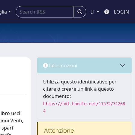
glia
IT
LOGIN
Informazioni
Utilizza questo identificativo per
citare o creare un link a questo
documento:
https://hdl.handle.net/11572/31268
4
libro uscì
anni Venti,
, sparì
Attenzione