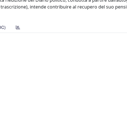
a riedizione del Diario politico, condotta a partire dall’aut
 di trascrizione), intende contribuire al recupero del suo pens
DC)