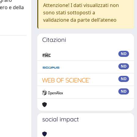
ografo
Attenzione! I dati visualizzati non
iero e della
sono stati sottoposti a
validazione da parte dell'ateneo
Citazioni
ND
ND
ND
ND
social impact