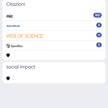
Citazioni
ND
5
4
5
social impact
Powered by
IRIS
-
about IRIS
-