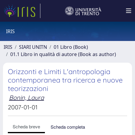
IRIS
IRIS
SIARI UNITN
01 Libro (Book)
01.1 Libro in qualità di autore (Book as author)
Orizzonti e Limiti L'antropologia
contemporanea tra ricerca e nuove
teorizzazioni
Bonin, Laura
2007-01-01
Scheda breve
Scheda completa