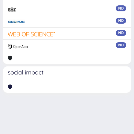
ND
ND
ND
ND
social impact
Powered by
IRIS
-
about IRIS
-
Utilizzo dei cookie
Copyright © 2026