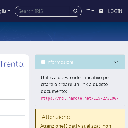
glia
IT
LOGIN
Trento:
Informazioni
Utilizza questo identificativo per
citare o creare un link a questo
documento:
https://hdl.handle.net/11572/31067
Attenzione
Attenzione! I dati visualizzati non