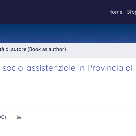
Home
Sfo
ità di autore (Book as author)
 socio-assistenziale in Provincia di 
DC)