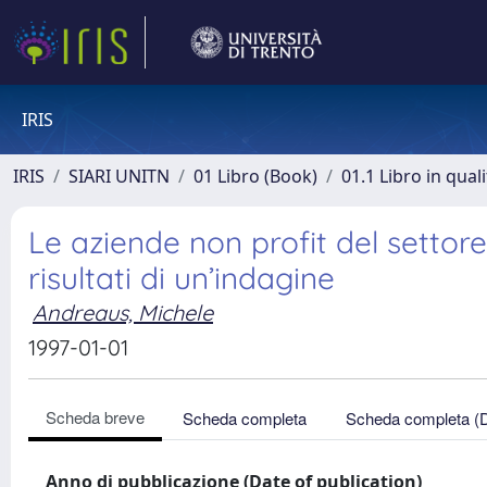
IRIS
IRIS
SIARI UNITN
01 Libro (Book)
01.1 Libro in qual
Le aziende non profit del settore
risultati di un’indagine
Andreaus, Michele
1997-01-01
Scheda breve
Scheda completa
Scheda completa (
Anno di pubblicazione (Date of publication)