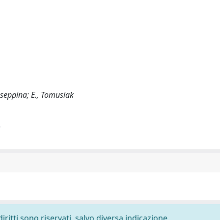
iuseppina; E., Tomusiak
)
diritti sono riservati, salvo diversa indicazione