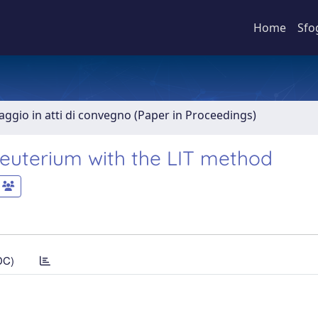
Home
Sfo
aggio in atti di convegno (Paper in Proceedings)
euterium with the LIT method
DC)