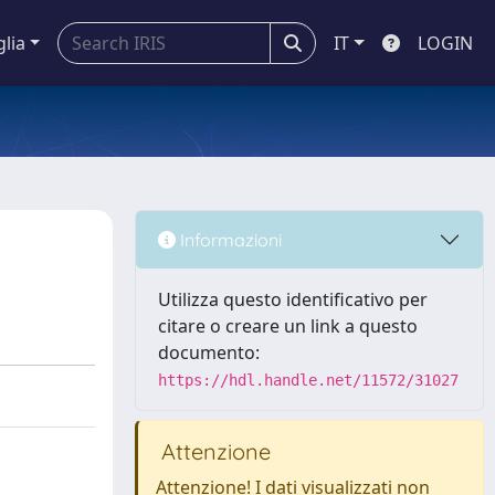
glia
IT
LOGIN
Informazioni
Utilizza questo identificativo per
citare o creare un link a questo
documento:
https://hdl.handle.net/11572/31027
Attenzione
Attenzione! I dati visualizzati non