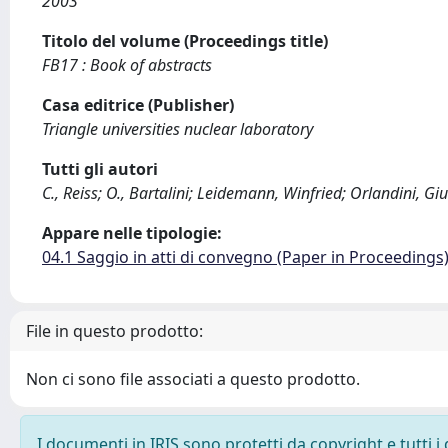
2003
Titolo del volume (Proceedings title)
FB17 : Book of abstracts
Casa editrice (Publisher)
Triangle universities nuclear laboratory
Tutti gli autori
C., Reiss; O., Bartalini; Leidemann, Winfried; Orlandini, G
Appare nelle tipologie:
04.1 Saggio in atti di convegno (Paper in Proceedings
File in questo prodotto:
Non ci sono file associati a questo prodotto.
I documenti in IRIS sono protetti da copyright e tutti i 