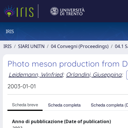
IRIS
IRIS
SIARI UNITN
04 Convegni (Proceedings)
04.1 S
Photo meson production from D
Leidemann, Winfried
;
Orlandini, Giuseppina
;
2003-01-01
Scheda breve
Scheda completa
Scheda completa (
Anno di pubblicazione (Date of publication)