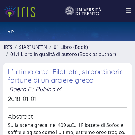
IRIS
IRIS
SIARI UNITN
01 Libro (Book)
01.1 Libro in qualità di autore (Book as author)
L’ultimo eroe. Filottete, straordinarie
fortune di un arciere greco
Boero F.
;
Rubino M.
2018-01-01
Abstract
Sulla scena greca, nel 409 a.C., il Filottete di Sofocle
soffre e agisce come l'ultimo, estremo eroe tragico.