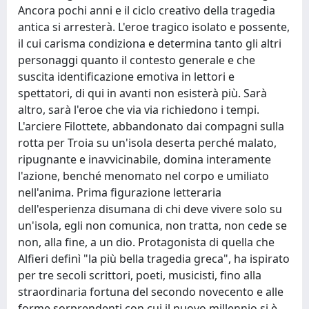
Ancora pochi anni e il ciclo creativo della tragedia
antica si arresterà. L'eroe tragico isolato e possente,
il cui carisma condiziona e determina tanto gli altri
personaggi quanto il contesto generale e che
suscita identificazione emotiva in lettori e
spettatori, di qui in avanti non esisterà più. Sarà
altro, sarà l'eroe che via via richiedono i tempi.
L'arciere Filottete, abbandonato dai compagni sulla
rotta per Troia su un'isola deserta perché malato,
ripugnante e inavvicinabile, domina interamente
l'azione, benché menomato nel corpo e umiliato
nell'anima. Prima figurazione letteraria
dell'esperienza disumana di chi deve vivere solo su
un'isola, egli non comunica, non tratta, non cede se
non, alla fine, a un dio. Protagonista di quella che
Alfieri definì "la più bella tragedia greca", ha ispirato
per tre secoli scrittori, poeti, musicisti, fino alla
straordinaria fortuna del secondo novecento e alle
forme sorprendenti con cui il nuovo millennio si è