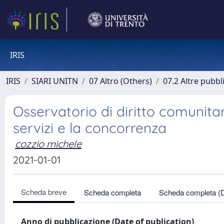
IRIS
IRIS
SIARI UNITN
07 Altro (Others)
07.2 Altre pubbl
Osservatorio di diritto comunitari
servizi e la concorrenza
cozzio michele
2021-01-01
Scheda breve
Scheda completa
Scheda completa (
Anno di pubblicazione (Date of publication)