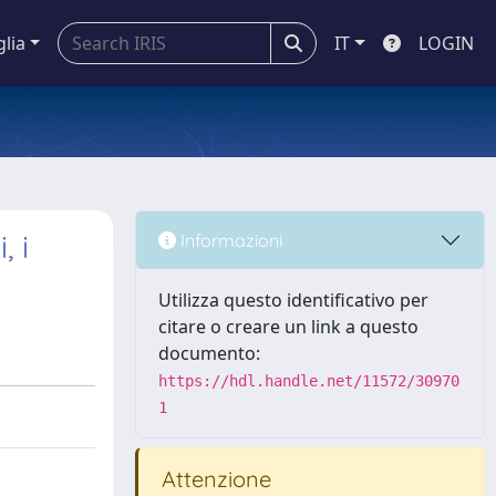
glia
IT
LOGIN
, i
Informazioni
Utilizza questo identificativo per
citare o creare un link a questo
documento:
https://hdl.handle.net/11572/30970
1
Attenzione