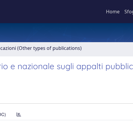
Home
Sfo
icazioni (Other types of publications)
o e nazionale sugli appalti pubblici
DC)