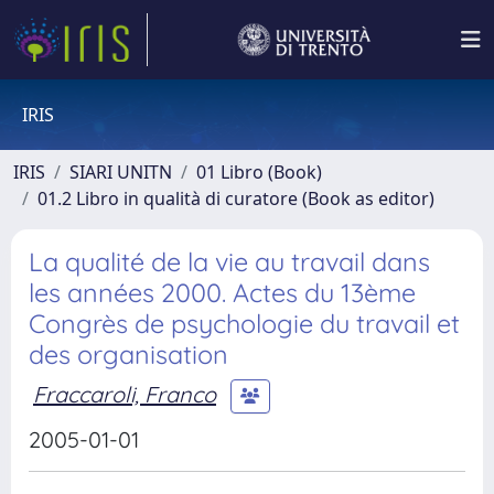
IRIS
IRIS
SIARI UNITN
01 Libro (Book)
01.2 Libro in qualità di curatore (Book as editor)
La qualité de la vie au travail dans
les années 2000. Actes du 13ème
Congrès de psychologie du travail et
des organisation
Fraccaroli, Franco
2005-01-01