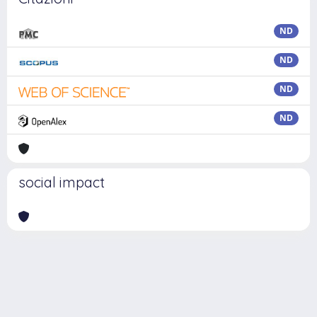
ND
ND
ND
ND
social impact
Powered by
IRIS
-
about IRIS
-
Utilizzo dei cookie
Copyright © 2026