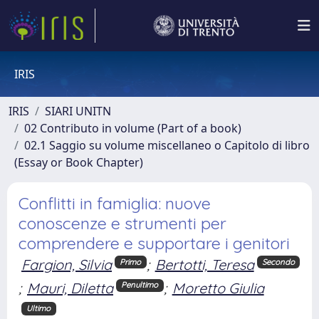
IRIS
IRIS
SIARI UNITN
02 Contributo in volume (Part of a book)
02.1 Saggio su volume miscellaneo o Capitolo di libro
(Essay or Book Chapter)
Conflitti in famiglia: nuove
conoscenze e strumenti per
comprendere e supportare i genitori
Fargion, Silvia
;
Bertotti, Teresa
Primo
Secondo
;
Mauri, Diletta
;
Moretto Giulia
Penultimo
Ultimo