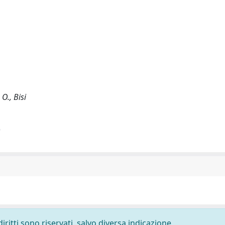
 O., Bisi
)
diritti sono riservati, salvo diversa indicazione