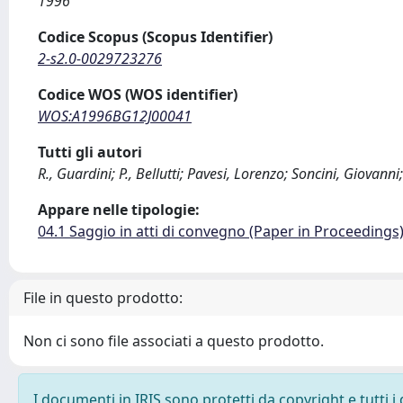
1996
Codice Scopus (Scopus Identifier)
2-s2.0-0029723276
Codice WOS (WOS identifier)
WOS:A1996BG12J00041
Tutti gli autori
R., Guardini; P., Bellutti; Pavesi, Lorenzo; Soncini, Giovanni;
Appare nelle tipologie:
04.1 Saggio in atti di convegno (Paper in Proceedings
File in questo prodotto:
Non ci sono file associati a questo prodotto.
I documenti in IRIS sono protetti da copyright e tutti i 