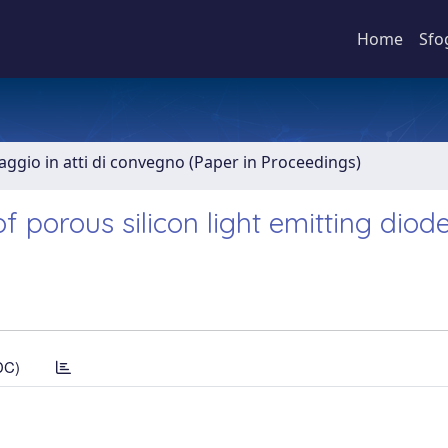
Home
Sfo
aggio in atti di convegno (Paper in Proceedings)
f porous silicon light emitting diod
DC)