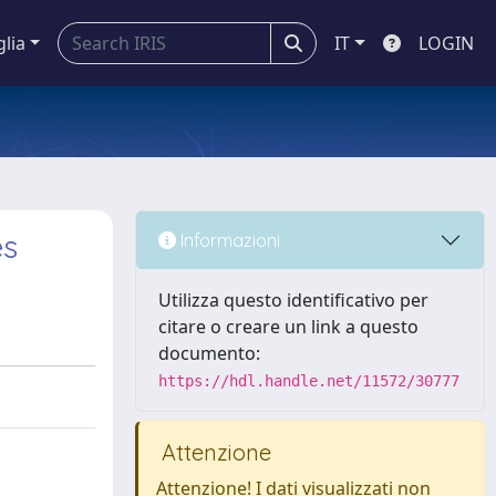
glia
IT
LOGIN
es
Informazioni
Utilizza questo identificativo per
citare o creare un link a questo
documento:
https://hdl.handle.net/11572/30777
Attenzione
Attenzione! I dati visualizzati non