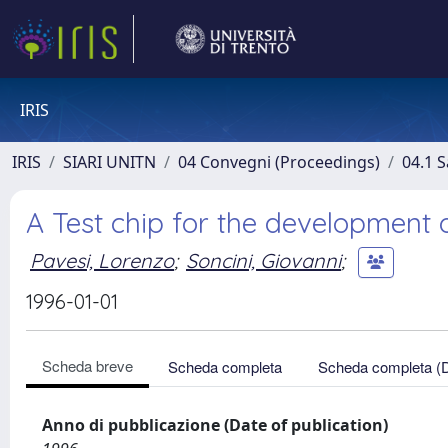
IRIS
IRIS
SIARI UNITN
04 Convegni (Proceedings)
04.1 S
A Test chip for the development o
Pavesi, Lorenzo
;
Soncini, Giovanni
;
1996-01-01
Scheda breve
Scheda completa
Scheda completa (
Anno di pubblicazione (Date of publication)