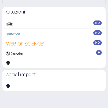
Citazioni
ND
ND
ND
0
social impact