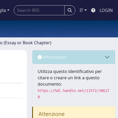
glia
IT
LOGIN
ro (Essay or Book Chapter)
Informazioni
Utilizza questo identificativo per
citare o creare un link a questo
documento:
https://hdl.handle.net/11572/30617
8
Attenzione