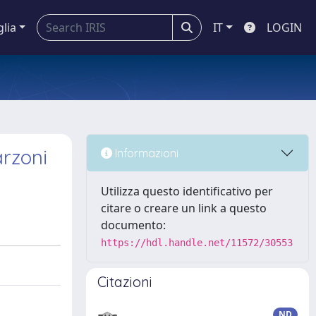
glia
IT
LOGIN
arzoni
Informazioni
Utilizza questo identificativo per
citare o creare un link a questo
documento:
https://hdl.handle.net/11572/30553
Citazioni
ND