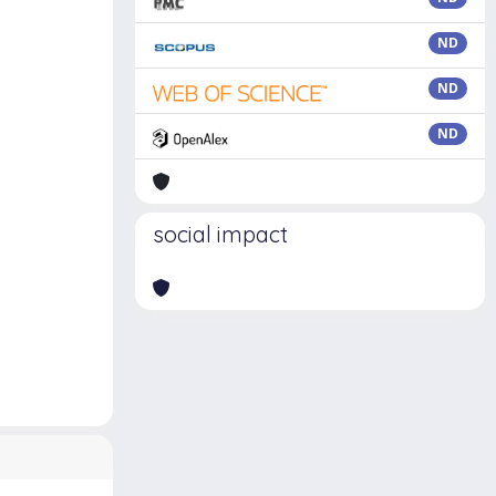
ND
ND
ND
social impact