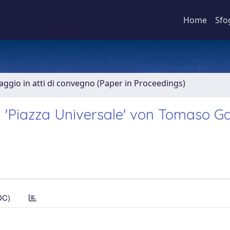
Home
Sfo
aggio in atti di convegno (Paper in Proceedings)
n 'Piazza Universale' von Tomaso G
DC)