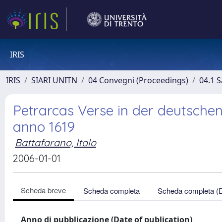
IRIS
IRIS
SIARI UNITN
04 Convegni (Proceedings)
04.1 S
Petrarcas Verse in der deutsche
anno 1619
Battafarano, Italo
2006-01-01
Scheda breve
Scheda completa
Scheda completa (
Anno di pubblicazione (Date of publication)