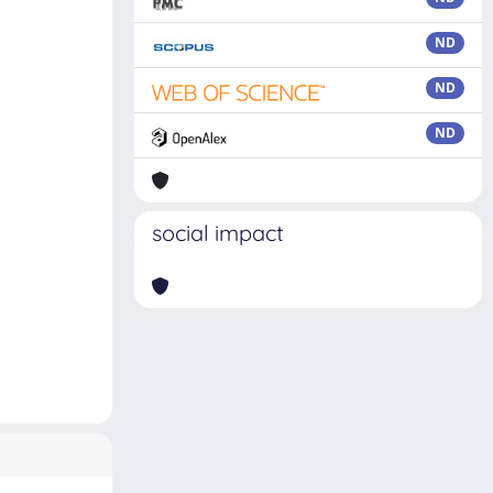
ND
ND
ND
social impact