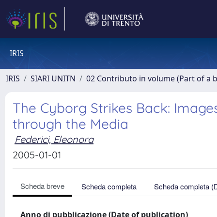
IRIS
IRIS
SIARI UNITN
02 Contributo in volume (Part of a 
The Cyborg Strikes Back: Images
through the Media
Federici, Eleonora
2005-01-01
Scheda breve
Scheda completa
Scheda completa (
Anno di pubblicazione (Date of publication)