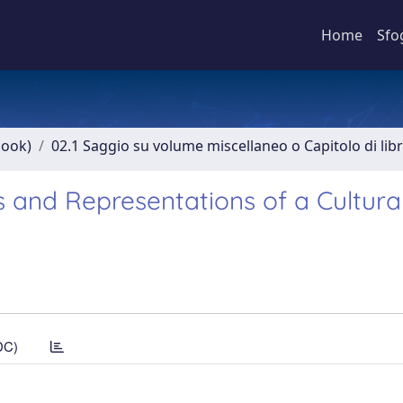
Home
Sfo
book)
02.1 Saggio su volume miscellaneo o Capitolo di lib
 and Representations of a Cultura
DC)