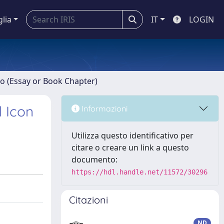
glia
IT
LOGIN
ro (Essay or Book Chapter)
l Icon
Informazioni
Utilizza questo identificativo per
citare o creare un link a questo
documento:
https://hdl.handle.net/11572/30296
Citazioni
ND