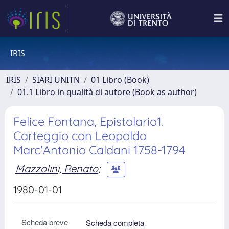
IRIS
IRIS
SIARI UNITN
01 Libro (Book)
01.1 Libro in qualità di autore (Book as author)
Felice Fontana, Epistolario1.
Carteggio con Leopoldo
Marc'Antonio Caldani 1758-1794
Mazzolini, Renato
;
1980-01-01
Scheda breve
Scheda completa