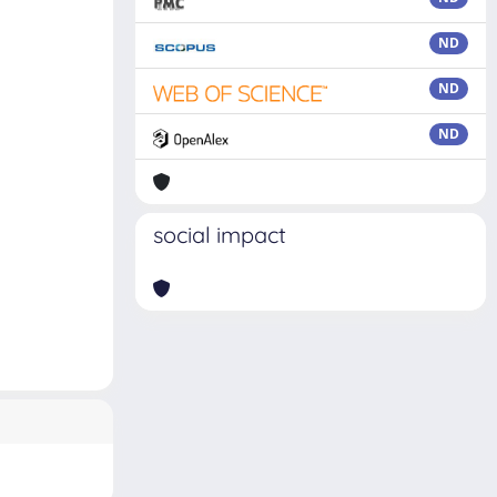
ND
ND
ND
social impact