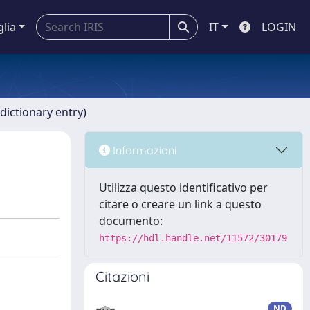
glia
IT
LOGIN
dictionary entry)
Informazioni
Utilizza questo identificativo per
citare o creare un link a questo
documento:
https://hdl.handle.net/11572/30179
Citazioni
ND