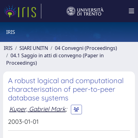
IRIS
IRIS
SIARI UNITN
04 Convegni (Proceedings)
04.1 Saggio in atti di convegno (Paper in
Proceedings)
A robust logical and computational
characterisation of peer-to-peer
database systems
Kuper, Gabriel Mark
;
2003-01-01