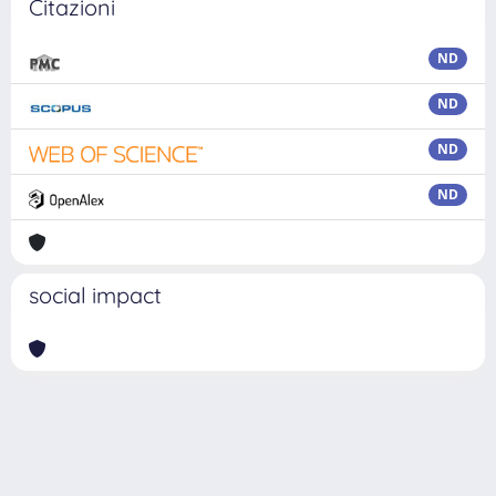
Citazioni
ND
ND
ND
ND
social impact
Powered by
IRIS
-
about IRIS
-