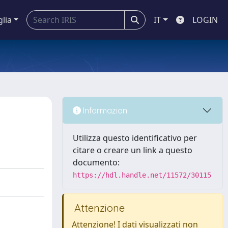
glia
IT
LOGIN
Informazioni
Utilizza questo identificativo per
citare o creare un link a questo
documento:
https://hdl.handle.net/11572/30115
Attenzione
Attenzione! I dati visualizzati non