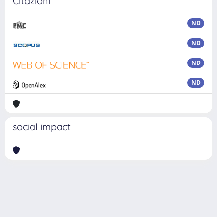
Citazioni
ND
ND
ND
ND
social impact
Powered by
IRIS
-
about IRIS
-