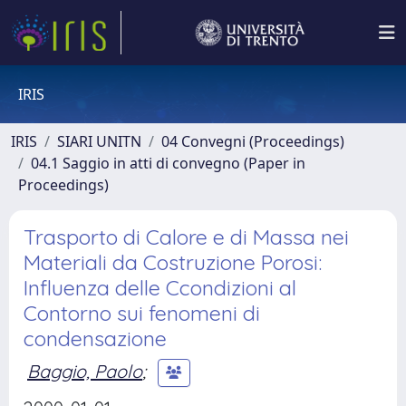
IRIS
IRIS
SIARI UNITN
04 Convegni (Proceedings)
04.1 Saggio in atti di convegno (Paper in
Proceedings)
Trasporto di Calore e di Massa nei
Materiali da Costruzione Porosi:
Influenza delle Ccondizioni al
Contorno sui fenomeni di
condensazione
Baggio, Paolo
;