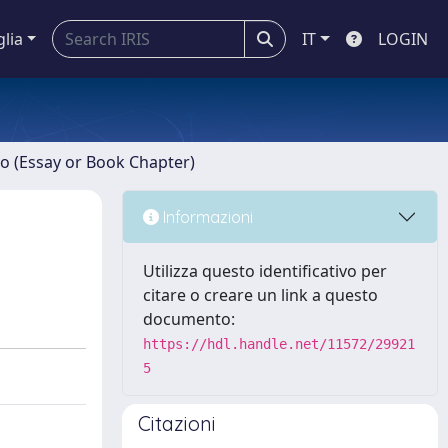
glia
IT
LOGIN
ro (Essay or Book Chapter)
Informazioni
Utilizza questo identificativo per
citare o creare un link a questo
documento:
https://hdl.handle.net/11572/29921
5
Citazioni