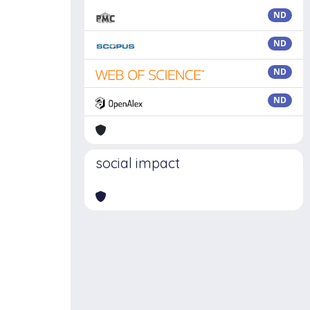
ND
ND
ND
ND
social impact