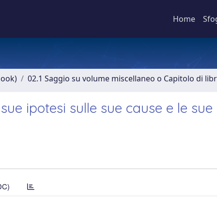
Home
Sfo
book)
02.1 Saggio su volume miscellaneo o Capitolo di lib
sue ipotesi sulle sue cause e le sue
DC)