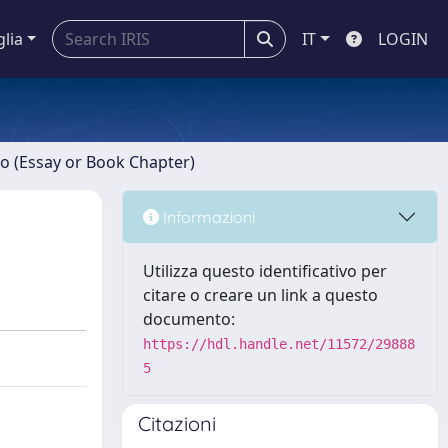
glia
IT
LOGIN
ro (Essay or Book Chapter)
Informazioni
Utilizza questo identificativo per
citare o creare un link a questo
documento:
https://hdl.handle.net/11572/29888
5
Citazioni