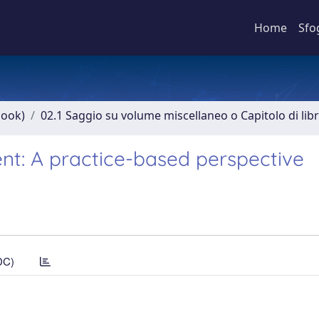
Home
Sfo
book)
02.1 Saggio su volume miscellaneo o Capitolo di lib
t: A practice-based perspective
DC)