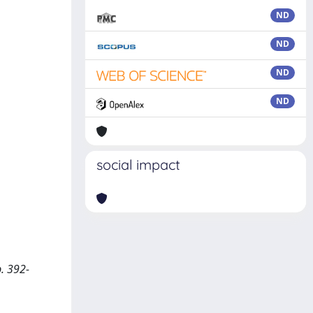
ND
ND
ND
ND
social impact
p. 392-