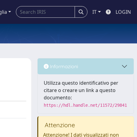
glia
IT
LOGIN
Informazioni
Utilizza questo identificativo per
citare o creare un link a questo
documento:
https://hdl.handle.net/11572/29841
Attenzione
Attenzione! I dati visualizzati non