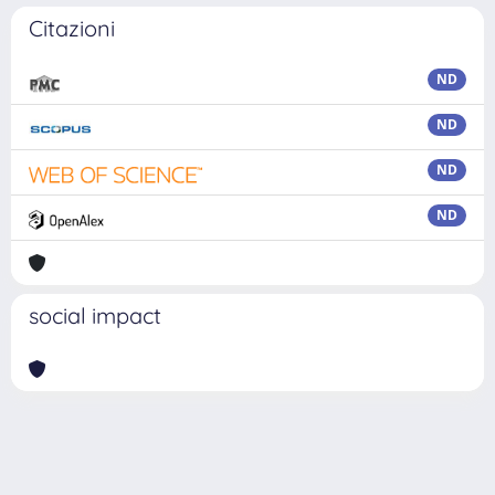
Citazioni
ND
ND
ND
ND
social impact