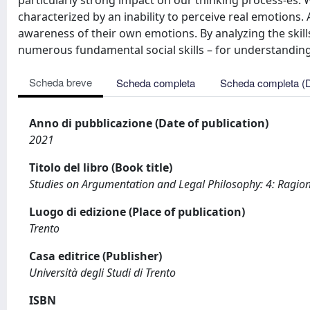
particularly strong impact on our thinking process-es. W
characterized by an inability to perceive real emotions
awareness of their own emotions. By analyzing the skills
numerous fundamental social skills – for understandin
Scheda breve
Scheda completa
Scheda completa (
Anno di pubblicazione (Date of publication)
2021
Titolo del libro (Book title)
Studies on Argumentation and Legal Philosophy: 4: Ragioni
Luogo di edizione (Place of publication)
Trento
Casa editrice (Publisher)
Università degli Studi di Trento
ISBN