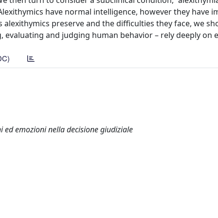
e then turn to consider a subclinical condition, “alexithymia
. Alexithymics have normal intelligence, however they have 
 alexithymics preserve and the difficulties they face, we sh
g, evaluating and judging human behavior – rely deeply on 
DC)
 ed emozioni nella decisione giudiziale