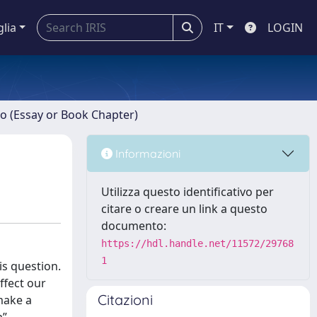
glia
IT
LOGIN
ro (Essay or Book Chapter)
Informazioni
Utilizza questo identificativo per
citare o creare un link a questo
documento:
https://hdl.handle.net/11572/29768
1
is question.
ffect our
Citazioni
make a