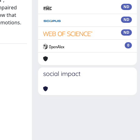
”,
impaired
ND
ow that
ND
emotions.
ND
0
social impact