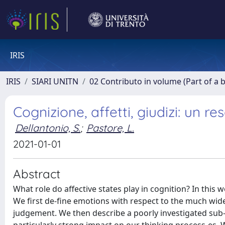
IRIS
IRIS
SIARI UNITN
02 Contributo in volume (Part of a 
Cognizione, affetti, giudizi: un 
Dellantonio, S.
;
Pastore, L.
2021-01-01
Abstract
What role do affective states play in cognition? In this
We first de-fine emotions with respect to the much wide
judgement. We then describe a poorly investigated sub-cl