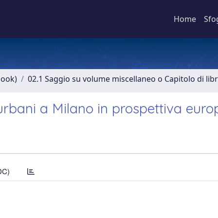
Home
Sfo
book)
02.1 Saggio su volume miscellaneo o Capitolo di lib
i urbani a Milano in prospettiva eur
DC)