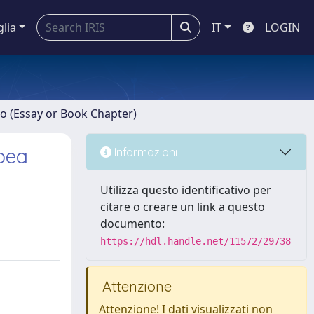
glia
IT
LOGIN
ro (Essay or Book Chapter)
opea
Informazioni
Utilizza questo identificativo per
citare o creare un link a questo
documento:
https://hdl.handle.net/11572/29738
Attenzione
Attenzione! I dati visualizzati non