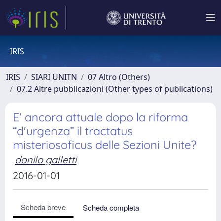
IRIS
IRIS
SIARI UNITN
07 Altro (Others)
07.2 Altre pubblicazioni (Other types of publications)
E' ancora attuale dopo la riforma
“d'urgenza” il tractatus
misteriosoficus delle Sezioni Unite?
danilo galletti
2016-01-01
Scheda breve
Scheda completa