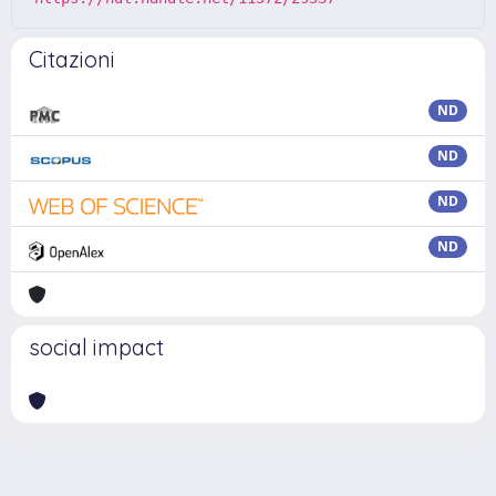
Citazioni
ND
ND
ND
ND
social impact