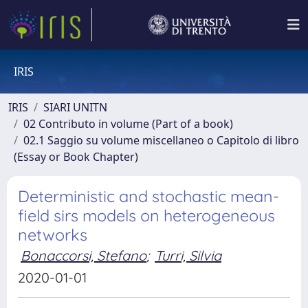
IRIS
IRIS
SIARI UNITN
02 Contributo in volume (Part of a book)
02.1 Saggio su volume miscellaneo o Capitolo di libro
(Essay or Book Chapter)
Deterministic and stochastic mean-
field sirs models on heterogeneous
networks
Bonaccorsi, Stefano
;
Turri, Silvia
2020-01-01