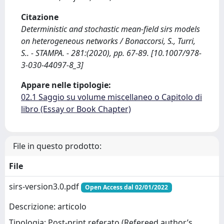
Citazione
Deterministic and stochastic mean-field sirs models
on heterogeneous networks / Bonaccorsi, S., Turri,
S.. - STAMPA. - 281:(2020), pp. 67-89. [10.1007/978-
3-030-44097-8_3]
Appare nelle tipologie:
02.1 Saggio su volume miscellaneo o Capitolo di
libro (Essay or Book Chapter)
File in questo prodotto:
File
sirs-version3.0.pdf
Open Access dal 02/01/2022
Descrizione: articolo
Tipologia: Post-print referato (Refereed author’s