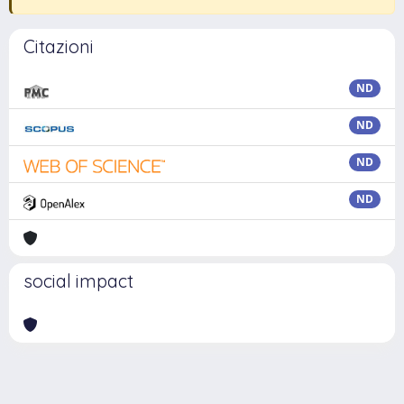
Citazioni
ND
ND
ND
ND
social impact