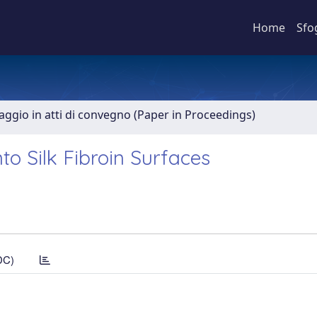
Home
Sfo
aggio in atti di convegno (Paper in Proceedings)
to Silk Fibroin Surfaces
DC)