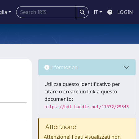
glia
IT
LOGIN
Informazioni
Utilizza questo identificativo per
citare o creare un link a questo
documento:
https://hdl.handle.net/11572/29343
Attenzione
Attenzione! I dati visualizzati non