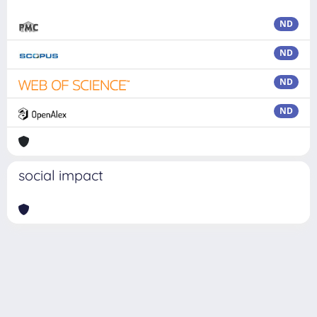
ND
ND
ND
ND
social impact
Powered by
IRIS
-
about IRIS
-
Utilizzo dei cookie
Copyright © 2026