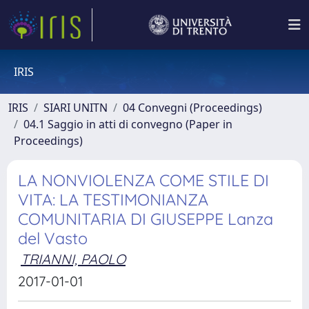
IRIS
IRIS
SIARI UNITN
04 Convegni (Proceedings)
04.1 Saggio in atti di convegno (Paper in
Proceedings)
LA NONVIOLENZA COME STILE DI
VITA: LA TESTIMONIANZA
COMUNITARIA DI GIUSEPPE Lanza
del Vasto
TRIANNI, PAOLO
2017-01-01