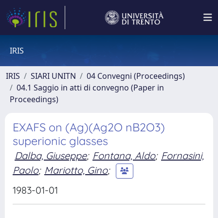
IRIS
IRIS
SIARI UNITN
04 Convegni (Proceedings)
04.1 Saggio in atti di convegno (Paper in
Proceedings)
EXAFS on (Ag)(Ag2O nB2O3)
superionic glasses
Dalba, Giuseppe
;
Fontana, Aldo
;
Fornasini,
Paolo
;
Mariotto, Gino
;
1983-01-01