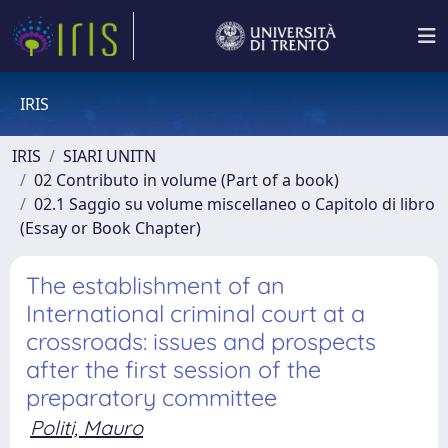
IRIS
IRIS
SIARI UNITN
02 Contributo in volume (Part of a book)
02.1 Saggio su volume miscellaneo o Capitolo di libro
(Essay or Book Chapter)
The establishment of an
International criminal court at a
crossroads: issues and prospects
after the first session of the
preparatory committee
Politi, Mauro