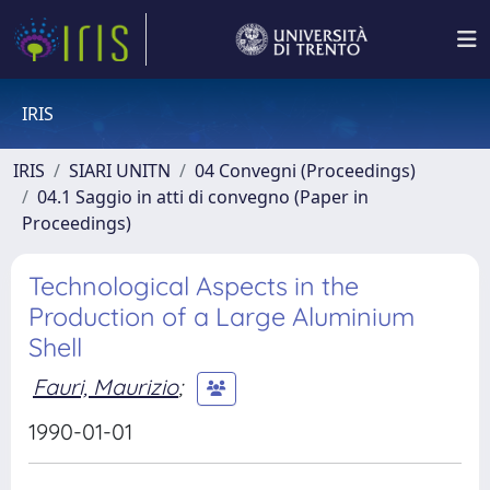
IRIS
IRIS
SIARI UNITN
04 Convegni (Proceedings)
04.1 Saggio in atti di convegno (Paper in
Proceedings)
Technological Aspects in the
Production of a Large Aluminium
Shell
Fauri, Maurizio
;
1990-01-01