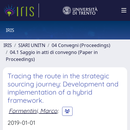
IRIS
IRIS
SIARI UNITN
04 Convegni (Proceedings)
04.1 Saggio in atti di convegno (Paper in
Proceedings)
Tracing the route in the strategic
sourcing journey: Development and
implementation of a hybrid
framework.
Formentini, Marco
;
2019-01-01