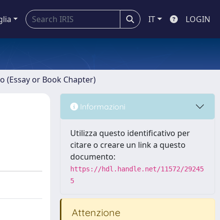
glia
IT
LOGIN
ro (Essay or Book Chapter)
Informazioni
Utilizza questo identificativo per
citare o creare un link a questo
documento:
https://hdl.handle.net/11572/29245
5
Attenzione