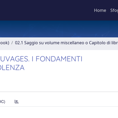
Home
Sfo
book)
02.1 Saggio su volume miscellaneo o Capitolo di lib
AUVAGES. I FONDAMENTI
OLENZA
DC)