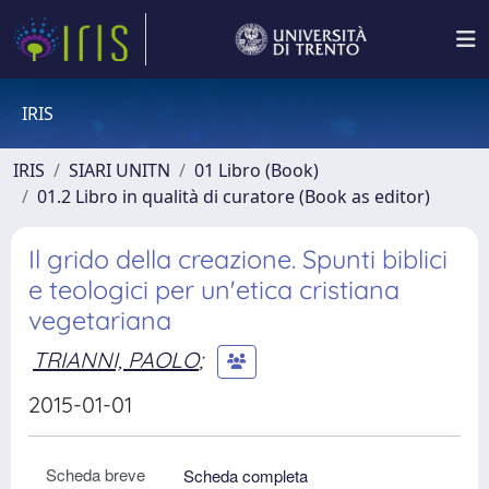
IRIS
IRIS
SIARI UNITN
01 Libro (Book)
01.2 Libro in qualità di curatore (Book as editor)
Il grido della creazione. Spunti biblici
e teologici per un'etica cristiana
vegetariana
TRIANNI, PAOLO
;
2015-01-01
Scheda breve
Scheda completa