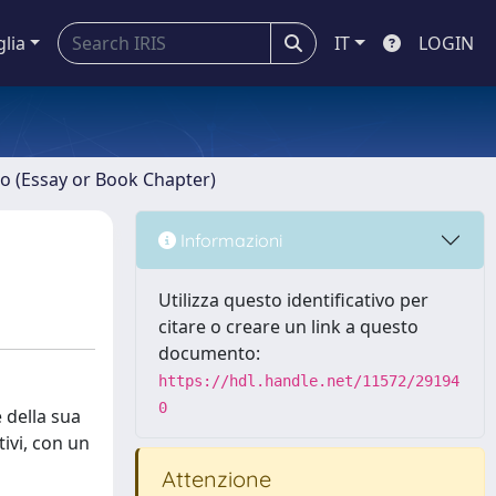
glia
IT
LOGIN
ro (Essay or Book Chapter)
Informazioni
Utilizza questo identificativo per
citare o creare un link a questo
documento:
https://hdl.handle.net/11572/29194
0
 della sua
tivi, con un
Attenzione